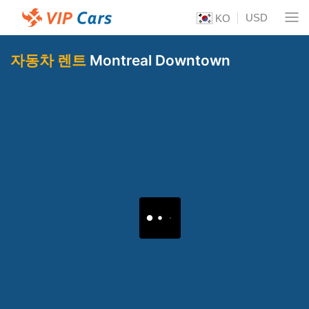
USD
KO
자동차 렌트
Montreal Downtown