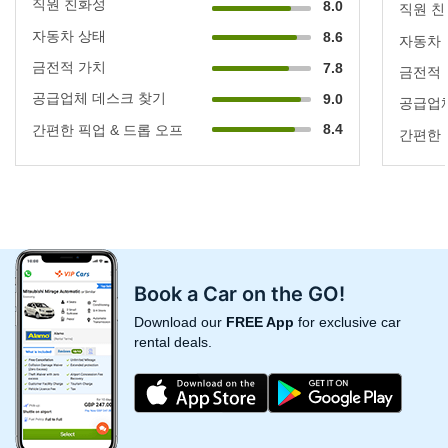
직원 친화성
8.0
직원 
자동차 상태
8.6
자동차
금전적 가치
7.8
금전적
공급업체 데스크 찾기
9.0
공급업체
8.4
간편한 픽업 & 드롭 오프
간편한 
Book a Car on the GO!
Download our
FREE App
for exclusive car
rental deals.