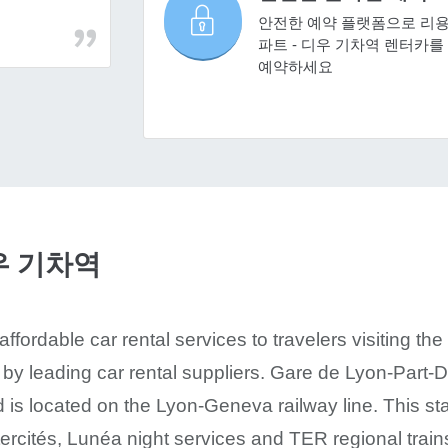
안전한 예약 플랫폼으로 리
파트 - 디우 기차역 렌터카를
예약하세요
우 기차역
ffordable car rental services to travelers visiting th
by leading car rental suppliers. Gare de Lyon-Part-Di
d is located on the Lyon-Geneva railway line. This st
tercités, Lunéa night services and TER regional train