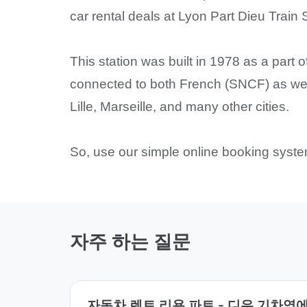
car rental deals at Lyon Part Dieu Train S
This station was built in 1978 as a part 
connected to both French (SNCF) as well
Lille, Marseille, and many other cities.
So, use our simple online booking system
자주 하는 질문
자동차 렌트 리용 파트 - 디우 기차역