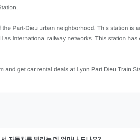
tation.
of the Part-Dieu urban neighborhood. This station is 
 as International railway networks. This station has
 and get car rental deals at Lyon Part Dieu Train Sta
에서 자동차를 빌리는 데 얼마나 드나요?