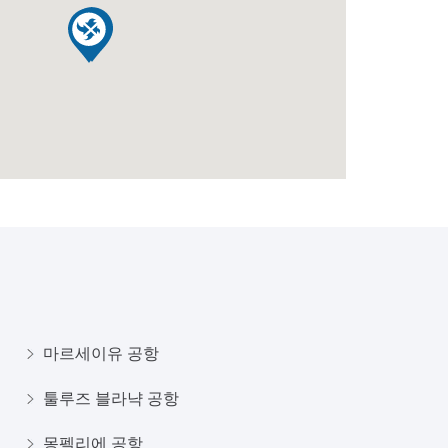
마르세이유 공항
툴루즈 블라냑 공항
몽펠리에 공항