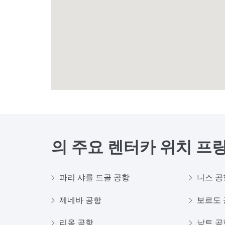
의 주요 렌터카 위치
프
파리 샤를 드골 공항
니스 공
제네바 공항
보르도 
리옹 공항
낭트 공