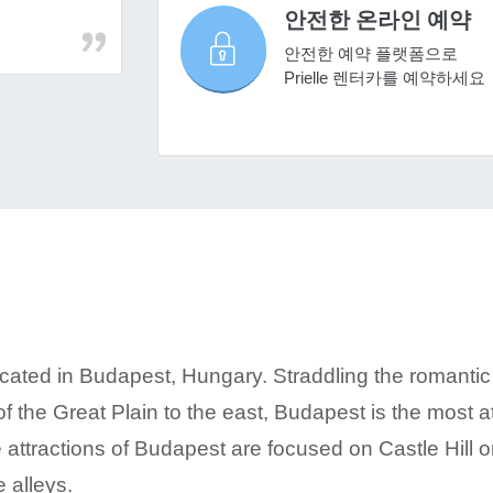
안전한 온라인 예약
안전한 예약 플랫폼으로
Prielle 렌터카를 예약하세요
 located in Budapest, Hungary. Straddling the romanti
of the Great Plain to the east, Budapest is the most at
e attractions of Budapest are focused on Castle Hill
e alleys.