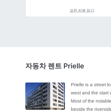
모든 리뷰 읽기
자동차 렌트 Prielle
Prielle is a street
west and the start 
Most of the notabl
beside the riversid