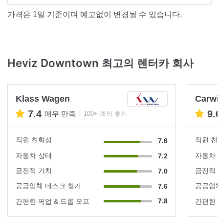
가격은 1일 기준이며 예고없이 변경될 수 있습니다.
Heviz Downtown 최고의 렌터카 회사
Klass Wagen
Carwi
7.4
9.
매우 만족
100+ 개의 후기
직원 친화성
직원 
7.6
자동차 상태
자동차
7.2
금전적 가치
금전적
7.0
공급업체 데스크 찾기
공급업체
7.6
7.8
간편한 픽업 & 드롭 오프
간편한 