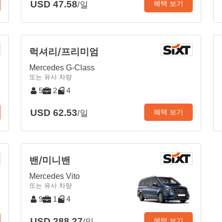
USD 47.58
혜택 보기
/일
럭셔리/프리미엄
Mercedes G-Class
또는 유사 차량
5
2
4
USD 62.53
혜택 보기
/일
밴/미니밴
Mercedes Vito
또는 유사 차량
9
1
4
USD 288.27
혜택 보기
/일