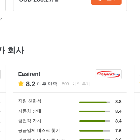
.
터카 회사
Easirent
8.2
매우 만족
500+ 개의 후기
직원 친화성
6
8.8
자동차 상태
4
8.4
금전적 가치
2
8.4
공급업체 데스크 찾기
6
7.6
4
8.0