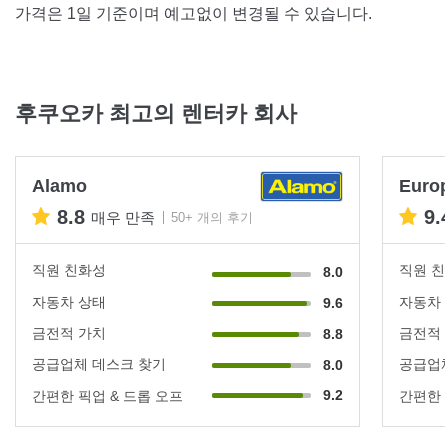
가격은 1일 기준이며 예고없이 변경될 수 있습니다.
후쿠오카 최고의 렌터카 회사
Alamo
Euro
8.8
9.
매우 만족
50+ 개의 후기
직원 친화성
직원 
8.0
자동차 상태
자동차
9.6
금전적 가치
금전적
8.8
공급업체 데스크 찾기
공급업체
8.0
9.2
간편한 픽업 & 드롭 오프
간편한 