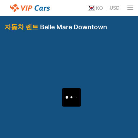
USD
KO
자동차 렌트
Belle Mare Downtown