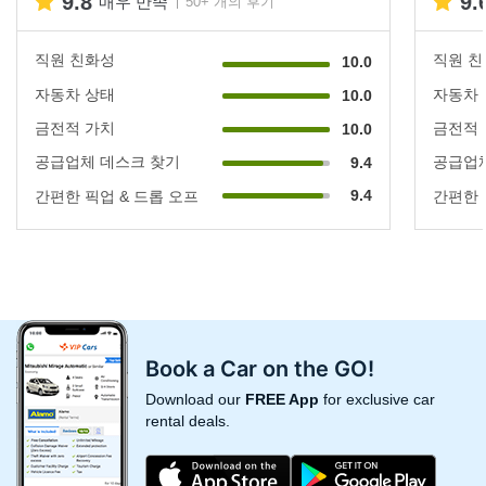
9.8
9.
매우 만족
50+ 개의 후기
직원 친화성
직원 
10.0
자동차 상태
자동차
10.0
금전적 가치
금전적
10.0
공급업체 데스크 찾기
공급업체
9.4
9.4
간편한 픽업 & 드롭 오프
간편한 
Book a Car on the GO!
Download our
FREE App
for exclusive car
rental deals.