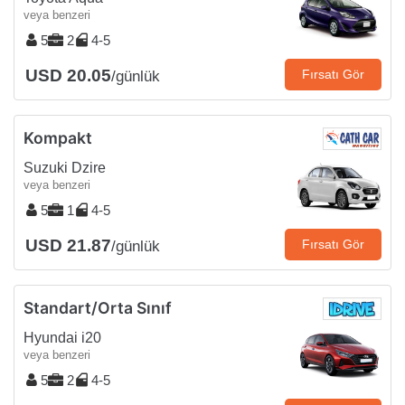
veya benzeri
5
2
4-5
USD 20.05
Fırsatı Gör
/günlük
Kompakt
Suzuki Dzire
veya benzeri
5
1
4-5
USD 21.87
Fırsatı Gör
/günlük
Standart/Orta Sınıf
Hyundai i20
veya benzeri
5
2
4-5