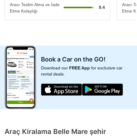
Aracı Teslim Alma ve İade
Aracı T
9.4
Etme Kolaylığı
Etme Ko
Book a Car on the GO!
Download our
FREE App
for exclusive car
rental deals.
Araç Kiralama Belle Mare şehir