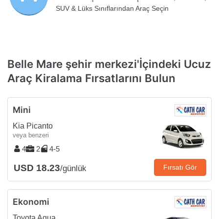
SUV & Lüks Sınıflarından Araç Seçin
Belle Mare şehir merkezi'İçindeki Ucuz
Araç Kiralama Fırsatlarını Bulun
Mini
Kia Picanto
veya benzeri
4
2
4-5
USD 18.23
Fırsatı Gör
/günlük
Ekonomi
Toyota Aqua