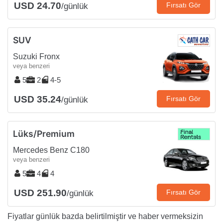
USD 24.70
Fırsatı Gör
/günlük
SUV
Suzuki Fronx
veya benzeri
5
2
4-5
USD 35.24
Fırsatı Gör
/günlük
Lüks/Premium
Mercedes Benz C180
veya benzeri
5
4
4
USD 251.90
Fırsatı Gör
/günlük
Fiyatlar günlük bazda belirtilmiştir ve haber vermeksizin