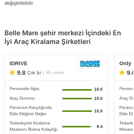
değiştirilebilir.
Belle Mare şehir merkezi İçindeki En
İyi Araç Kiralama Şirketleri
IDRIVE
Only 
9.8
9.
Çok İyi
50+ yorum
Personelin İlgisi
Personel
10.0
Araç Durumu
Araç D
10.0
Paranızın Karşılığında
Paranız
10.0
Elde Ettiğiniz Değer
Elde Et
Tedarikçinin Kiralama
Tedarik
9.4
Masasını Bulma Kolaylığı
Masasın