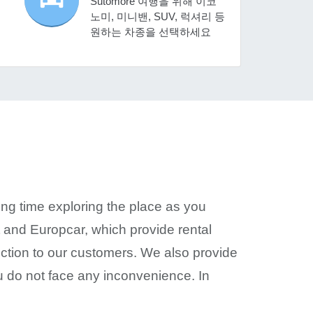
Sutomore 여행을 위해 이코
세
노미, 미니밴, SUV, 럭셔리 등
원하는 차종을 선택하세요
g time exploring the place as you
xt and Europcar, which provide rental
otection to our customers. We also provide
u do not face any inconvenience. In