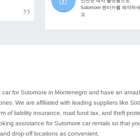
안전한 예약 플랫폼으로
Sutomore 렌터카를 예약하
요
 car for Sutomore in Montenegro and have an amazin
ones. We are affiliated with leading suppliers like Si
orm of liability insurance, road fund tax, and theft pr
oking assistance for Sutomore car rentals so that yo
 and drop-off locations as convenient.