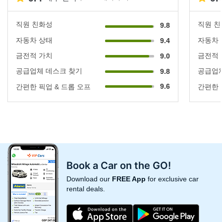
직원 친화성
직원 
9.8
자동차 상태
자동차
9.4
금전적 가치
금전적
9.0
공급업체 데스크 찾기
공급업체
9.8
9.6
간편한 픽업 & 드롭 오프
간편한 
Book a Car on the GO!
Download our
FREE App
for exclusive car
rental deals.