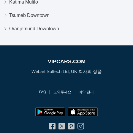
Katima Mulilo
Tsumeb Downtown
Oranjemund Downtown
VIPCARS.COM
Webart Softech Ltd, UK 회사의 상품
FAQ
도와주세요
예약 관리