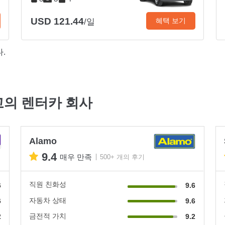
USD 121.44
혜택 보기
/일
.
 최고의 렌터카 회사
Alamo
9.4
매우 만족
500+ 개의 후기
직원 친화성
6
9.6
자동차 상태
6
9.6
금전적 가치
2
9.2