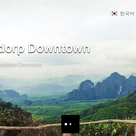
한국어
dorp Downtown
ofddorp Downtown