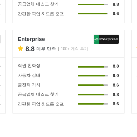
공급업체 데스크 찾기
0
8.8
4
9.6
간편한 픽업 & 드롭 오프
Enterprise
8.8
매우 만족
100+ 개의 후기
직원 친화성
8
8.8
자동차 상태
0
9.0
금전적 가치
6
8.6
공급업체 데스크 찾기
4
8.8
4
8.6
간편한 픽업 & 드롭 오프