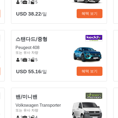
5
2
5
USD 38.22
혜택 보기
/일
스탠다드/중형
Peugeot 408
또는 유사 차량
5
3
5
USD 55.16
혜택 보기
/일
밴/미니밴
Volkswagen Transporter
또는 유사 차량
3
3
4