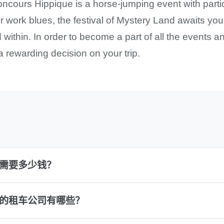
oncours Hippique is a horse-jumping event with parti
our work blues, the festival of Mystery Land awaits you
d within. In order to become a part of all the events a
a rewarding decision on your trip.
车需要多少钱？
迎的租车公司有哪些？