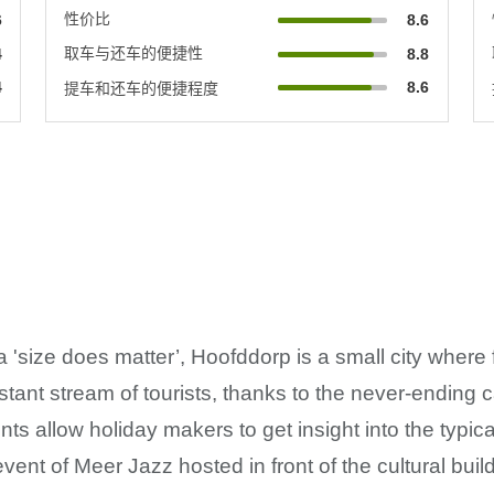
性价比
6
8.6
取车与还车的便捷性
4
8.8
4
8.6
提车和还车的便捷程度
a 'size does matter’, Hoofddorp is a small city where 
stant stream of tourists, thanks to the never-ending c
ts allow holiday makers to get insight into the typica
event of Meer Jazz hosted in front of the cultural buil