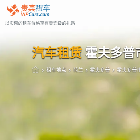
以实惠的租车价格享有贵宾级的礼遇
汽车租赁
霍夫多普
租车地点
荷兰
霍夫多普
霍夫多普