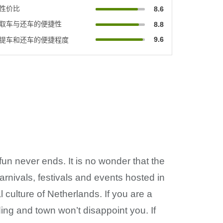
性价比
8.6
取车与还车的便捷性
8.8
9.6
提车和还车的便捷程度
fun never ends. It is no wonder that the
arnivals, festivals and events hosted in
l culture of Netherlands. If you are a
ding and town won’t disappoint you. If