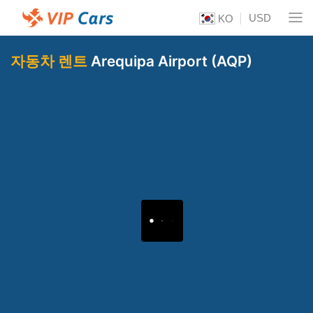
USD
KO
자동차 렌트
Arequipa Airport (AQP)