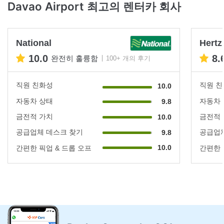
Davao Airport 최고의 렌터카 회사
National
Hertz
10.0
8.
완전히 훌륭함
100+ 개의 후기
직원 친화성
직원 
10.0
자동차 상태
자동차
9.8
금전적 가치
금전적
10.0
공급업체 데스크 찾기
공급업체
9.8
10.0
간편한 픽업 & 드롭 오프
간편한 