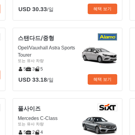
USD 30.33
혜택 보기
/일
스탠다드/중형
Opel/Vauxhall Astra Sports
Tourer
또는 유사 차량
5
3
5
USD 33.18
혜택 보기
/일
풀사이즈
Mercedes C-Class
또는 유사 차량
5
2
4