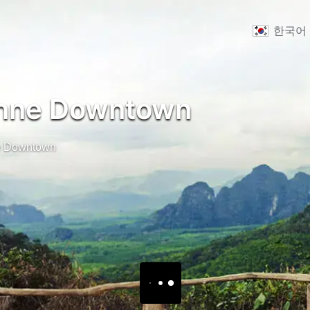
한국어
nne Downtown
e Downtown