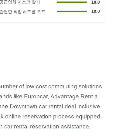
공급업체 데스크 찾기
10.0
10.0
간편한 픽업 & 드롭 오프
s number of low cost commuting solutions
 brands like Europcar, Advantage Rent a
nne Downtown car rental deal inclusive
ick online reservation process equipped
 car rental reservation assistance.