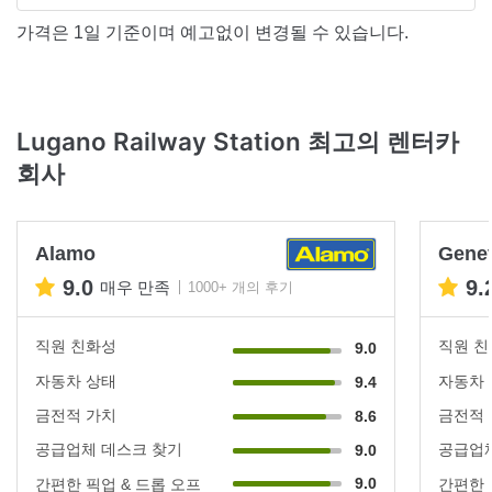
가격은 1일 기준이며 예고없이 변경될 수 있습니다.
Lugano Railway Station 최고의 렌터카
회사
Alamo
Genev
9.0
9.
매우 만족
1000+ 개의 후기
직원 친화성
직원 
9.0
자동차 상태
자동차
9.4
금전적 가치
금전적
8.6
공급업체 데스크 찾기
공급업체
9.0
9.0
간편한 픽업 & 드롭 오프
간편한 