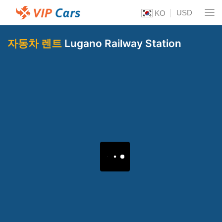
USD
KO
자동차 렌트
Lugano Railway Station