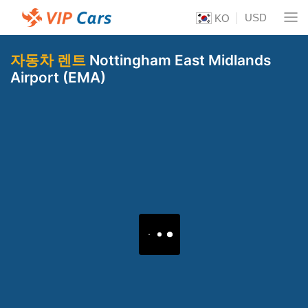
USD
KO
자동차 렌트
Nottingham East Midlands
Airport (EMA)