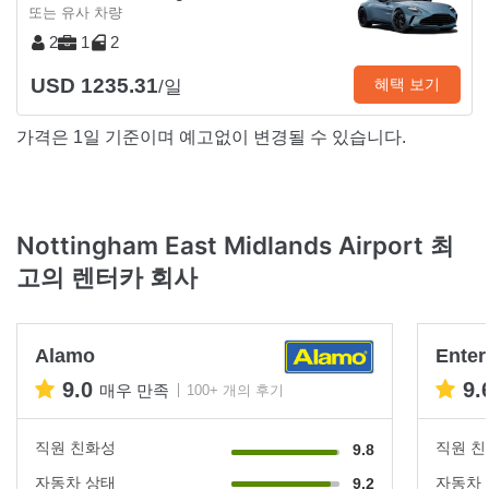
또는 유사 차량
2
1
2
USD 1235.31
혜택 보기
/일
가격은 1일 기준이며 예고없이 변경될 수 있습니다.
Nottingham East Midlands Airport 최
고의 렌터카 회사
Alamo
Enter
9.0
9.
매우 만족
100+ 개의 후기
직원 친화성
직원 
9.8
자동차 상태
자동차
9.2