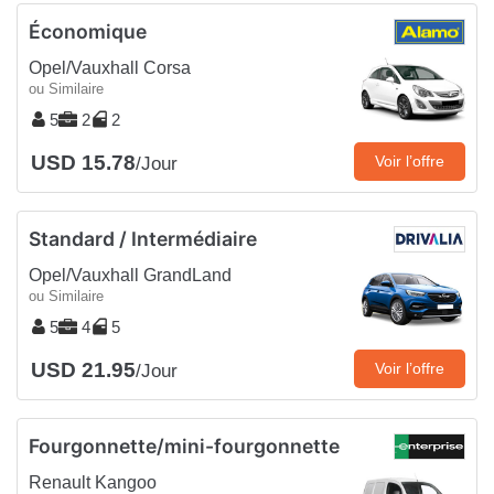
Économique
Opel/Vauxhall Corsa
ou Similaire
5
2
2
USD 15.78
Voir l’offre
/Jour
Standard / Intermédiaire
Opel/Vauxhall GrandLand
ou Similaire
5
4
5
USD 21.95
Voir l’offre
/Jour
Fourgonnette/mini-fourgonnette
Renault Kangoo