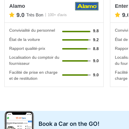
Alamo
Enter
9.0
9.
Très Bon
100+ d'avis
Convivialité du personnel
Convivi
9.8
État de la voiture
État de 
9.2
Rapport qualité-prix
Rapport
8.8
Localisation du comptoir du
Localis
9.0
fournisseur
du four
Facilité de prise en charge
Facilité
9.0
et de restitution
charge e
Book a Car on the GO!