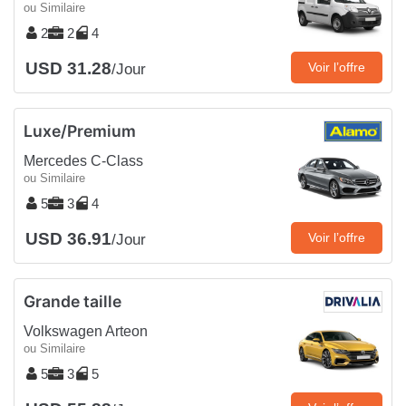
ou Similaire
2
2
4
USD 31.28
Voir l’offre
/Jour
Luxe/Premium
Mercedes C-Class
ou Similaire
5
3
4
USD 36.91
Voir l’offre
/Jour
Grande taille
Volkswagen Arteon
ou Similaire
5
3
5