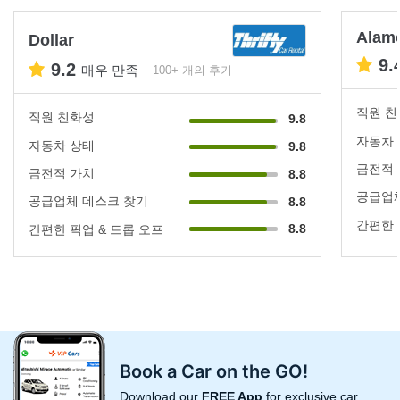
Alam
Dollar
9.
9.2
매우 만족
100+ 개의 후기
직원 
직원 친화성
9.8
자동차
자동차 상태
9.8
금전적
금전적 가치
8.8
공급업체
공급업체 데스크 찾기
8.8
간편한 
8.8
간편한 픽업 & 드롭 오프
Book a Car on the GO!
Download our
FREE App
for exclusive car