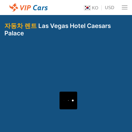
USD
KO
자동차 렌트
Las Vegas Hotel Caesars
Palace