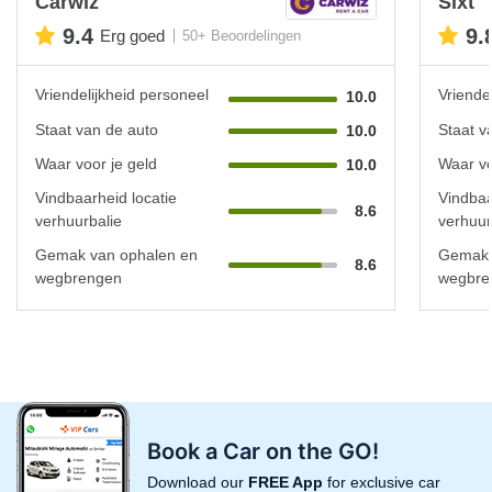
Carwiz
Sixt
9.4
9.
Erg goed
50+ Beoordelingen
Vriendelijkheid personeel
Vriende
10.0
Staat van de auto
Staat v
10.0
Waar voor je geld
Waar vo
10.0
Vindbaarheid locatie
Vindbaa
8.6
verhuurbalie
verhuur
Gemak van ophalen en
Gemak 
8.6
wegbrengen
wegbre
Book a Car on the GO!
Download our
FREE App
for exclusive car