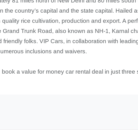
ely 81 miles north of New Delhi and 80 miles south
 the country’s capital and the state capital. Hailed a
h quality rice cultivation, production and export. A pe
he Grand Trunk Road, also known as NH-1, Karnal ch
riendly folks. VIP Cars, in collaboration with leading
f numerous inclusions and waivers.
book a value for money car rental deal in just three 