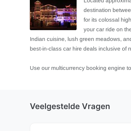
Located approximat
destination between
for its colossal hig
your car ride on t
Indian cuisine, lush green meadows, and f
best-in-class car hire deals inclusive o
Use our multicurrency booking engine to 
Veelgestelde Vragen