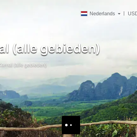
Nederlands
US
l (alle gebieden)
Karnal (alle gebieden)