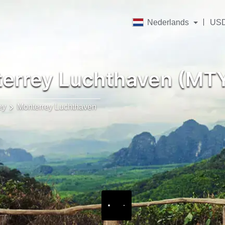
Nederlands
US
errey Luchthaven (MT
ey
Monterrey Luchthaven