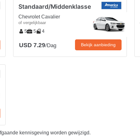
Standaard/Middenklasse
Chevrolet Cavalier
of vergelijkbaar
5
5
4
USD 7.29
Bekijk aanbieding
/Dag
afgaande kennisgeving worden gewijzigd.