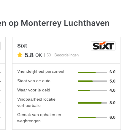
en op Monterrey Luchthaven
Sixt
5.8
OK
50+ Beoordelingen
Vriendelijkheid personeel
4
6.0
Staat van de auto
4
5.0
Waar voor je geld
4
4.0
Vindbaarheid locatie
0
8.0
verhuurbalie
Gemak van ophalen en
4
6.0
wegbrengen