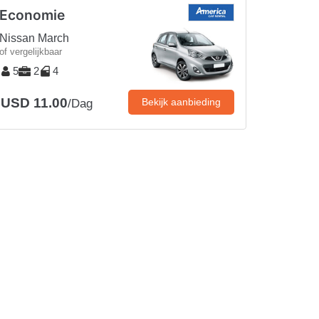
Economie
Nissan March
of vergelijkbaar
5
2
4
USD 11.00
Bekijk aanbieding
/Dag