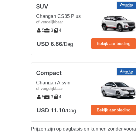
SUV
Changan CS35 Plus
of vergelijkbaar
5
3
4
USD 6.86
Bekijk aanbieding
/Dag
Compact
Changan Alsvin
of vergelijkbaar
5
3
4
USD 11.10
Bekijk aanbieding
/Dag
Prijzen zijn op dagbasis en kunnen zonder voor