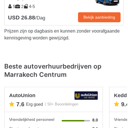
5
2
4-5
USD 26.88
Bekijk aanbieding
/Dag
Prijzen zijn op dagbasis en kunnen zonder voorafgaande
kennisgeving worden gewijzigd.
Beste autoverhuurbedrijven op
Marrakech Centrum
AutoUnion
Keddy
7.6
9.
Erg goed
50+ Beoordelingen
Vriendelijkheid personeel
Vriende
8.0