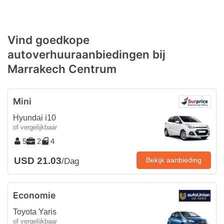
Vind goedkope
autoverhuuraanbiedingen bij
Marrakech Centrum
Mini
Hyundai i10
of vergelijkbaar
5
2
4
USD 21.03
Bekijk aanbieding
/Dag
Economie
Toyota Yaris
of vergelijkbaar