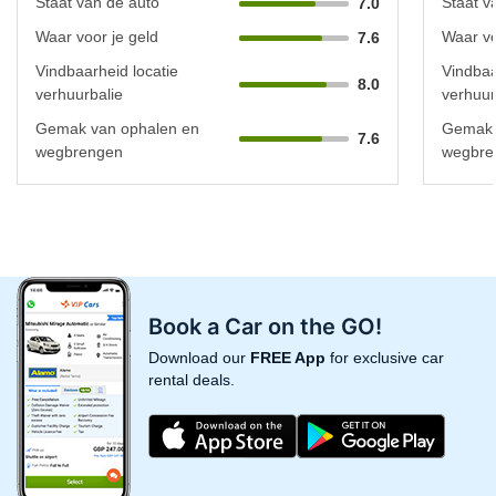
Staat van de auto
Staat v
7.0
Waar voor je geld
Waar vo
7.6
Vindbaarheid locatie
Vindbaa
8.0
verhuurbalie
verhuur
Gemak van ophalen en
Gemak 
7.6
wegbrengen
wegbre
Book a Car on the GO!
Download our
FREE App
for exclusive car
rental deals.