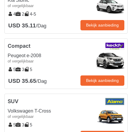
Kia Stonic
of vergelijkbaar
4
2
4-5
USD 35.11
Bekijk aanbieding
/Dag
Compact
Peugeot e-2008
of vergelijkbaar
5
3
5
USD 35.65
Bekijk aanbieding
/Dag
SUV
Volkswagen T-Cross
of vergelijkbaar
5
3
5