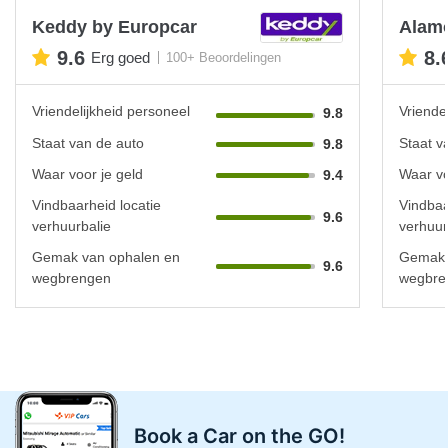
Keddy by Europcar
Alam
9.6
8.
Erg goed
100+ Beoordelingen
Vriendelijkheid personeel
Vriende
9.8
Staat van de auto
Staat v
9.8
Waar voor je geld
Waar vo
9.4
Vindbaarheid locatie
Vindbaa
9.6
verhuurbalie
verhuur
Gemak van ophalen en
Gemak 
9.6
wegbrengen
wegbre
Book a Car on the GO!