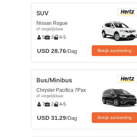
SUV
Nissan Rogue
of vergelijkbaar
5
3
4-5
USD 28.76
Bekijk aanbieding
/Dag
Bus/Minibus
Chrysler Pacifica 7Pax
of vergelijkbaar
7
2
4-5
USD 31.29
Bekijk aanbieding
/Dag