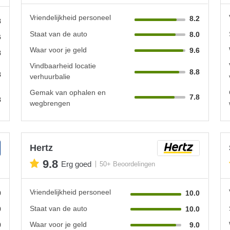
Vriendelijkheid personeel
8.2
8
Staat van de auto
8.0
6
Waar voor je geld
9.6
8
Vindbaarheid locatie
8.8
8
verhuurbalie
Gemak van ophalen en
7.8
8
wegbrengen
Hertz
9.8
Erg goed
50+ Beoordelingen
Vriendelijkheid personeel
0
10.0
Staat van de auto
0
10.0
Waar voor je geld
0
9.0