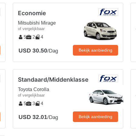
Economie
Mitsubishi Mirage
of vergelijkbaar
5
2
4
USD 30.50
Bekijk aanbieding
/Dag
Standaard/Middenklasse
Toyota Corolla
of vergelijkbaar
5
3
4
USD 32.01
Bekijk aanbieding
/Dag