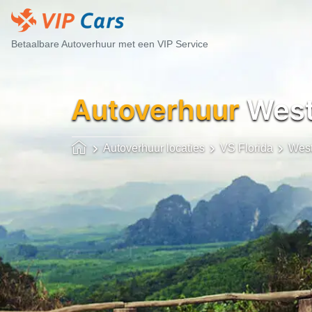
Betaalbare Autoverhuur met een VIP Service
Autoverhuur
West
Autoverhuur locaties
VS Florida
West