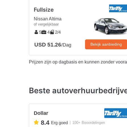
Fullsize
Nissan Altima
of vergelijkbaar
5
4
2/4
USD 51.26
Bekijk aanbieding
/Dag
Prijzen zijn op dagbasis en kunnen zonder voor
Beste autoverhuurbedrijv
Dollar
8.4
Erg goed
100+ Beoordelingen