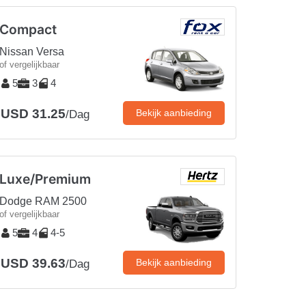
Compact
Nissan Versa
of vergelijkbaar
5
3
4
USD 31.25
Bekijk aanbieding
/Dag
Luxe/Premium
Dodge RAM 2500
of vergelijkbaar
5
4
4-5
USD 39.63
Bekijk aanbieding
/Dag