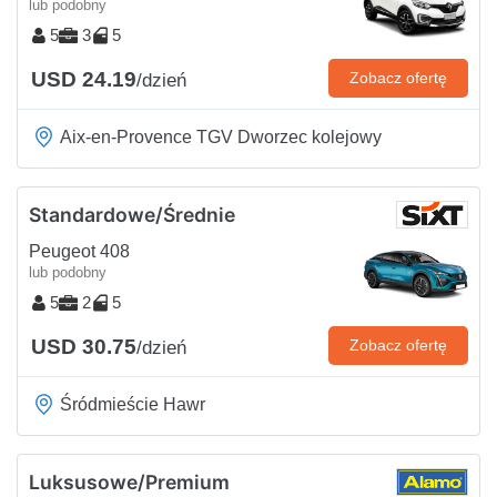
lub podobny
5
3
5
USD 24.19
Zobacz ofertę
/dzień
Aix-en-Provence TGV Dworzec kolejowy
Standardowe/Średnie
Peugeot 408
lub podobny
5
2
5
USD 30.75
Zobacz ofertę
/dzień
Śródmieście Hawr
Luksusowe/Premium