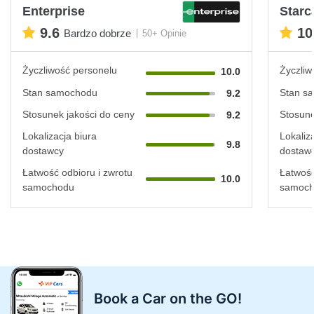
Enterprise
Starc
9.6
10
Bardzo dobrze
50+ Opinie
Życzliwość personelu
Życzliw
10.0
Stan samochodu
Stan s
9.2
Stosunek jakości do ceny
Stosune
9.2
Lokalizacja biura
Lokaliz
9.8
dostawcy
dostaw
Łatwość odbioru i zwrotu
Łatwość
10.0
samochodu
samoc
Book a Car on the GO!