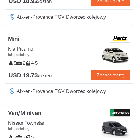
USD 18.92
Zobacz ofertę
/dzień
Aix-en-Provence TGV Dworzec kolejowy
Mini
Kia Picanto
lub podobny
5
2
4-5
USD 19.73
Zobacz ofertę
/dzień
Aix-en-Provence TGV Dworzec kolejowy
Van/Minivan
Nissan Townstar
lub podobny
2
2
5