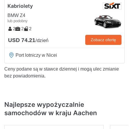
Kabriolety
BMW Z4
lub podobny
2
2
2
USD 74.21
Zobacz ofertę
/dzień
Port lotniczy w Nicei
Ceny podane są w stawce dziennej i mogą ulec zmianie
bez powiadomienia.
Najlepsze wypożyczalnie
samochodów w kraju Aachen