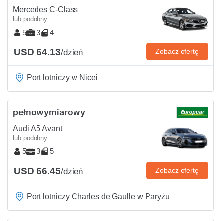
Mercedes C-Class
lub podobny
5
3
4
USD 64.13
Zobacz ofertę
/dzień
Port lotniczy w Nicei
pełnowymiarowy
Audi A5 Avant
lub podobny
5
3
5
USD 66.45
Zobacz ofertę
/dzień
Port lotniczy Charles de Gaulle w Paryżu