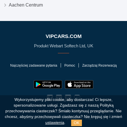
Aachen Centrum
VIPCARS.COM
Produkt Webart Softech Ltd, UK
Najczęściej zadawane pytania
Pomoc
Zarządzaj Rezerwacją
Wykorzystujemy pliki cookie, aby dostarczać Ci lepsze,
spersonalizowane usługi. Zgadzasz się z naszą Polityką
przechowywania ciasteczek?
Śmiało kontynuuj przeglądanie. Nie
© 2010 - 2026 VIPCars.com. Wszelkie prawa zastrzeżone
chcesz, abyśmy przechowywali ciasteczka? Nie krępuj się i zmień
Polityka Prywatności
Regulamin
Mapa Strony
OK
ustawienia
.