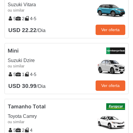
Suzuki Vitara
ou similar
5
2
4-5
USD 22.22
Ver oferta
/Dia
Mini
Suzuki Dzire
ou similar
5
1
4-5
USD 30.99
Ver oferta
/Dia
Tamanho Total
Toyota Camry
ou similar
5
2
4