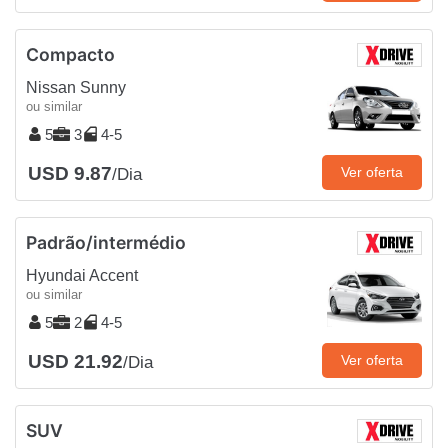
Compacto
Nissan Sunny
ou similar
5
3
4-5
USD 9.87
Ver oferta
/Dia
Padrão/intermédio
Hyundai Accent
ou similar
5
2
4-5
USD 21.92
Ver oferta
/Dia
SUV