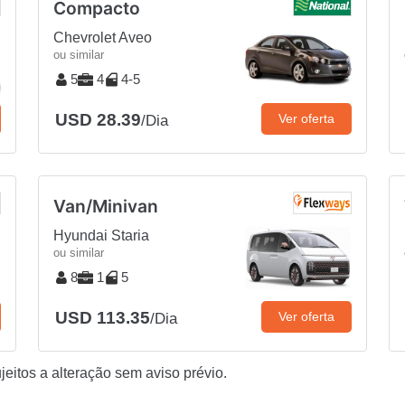
Compacto
Chevrolet Aveo
ou similar
5
4
4-5
USD 28.39
Ver oferta
/Dia
Van/Minivan
Hyundai Staria
ou similar
8
1
5
USD 113.35
Ver oferta
/Dia
eitos a alteração sem aviso prévio.