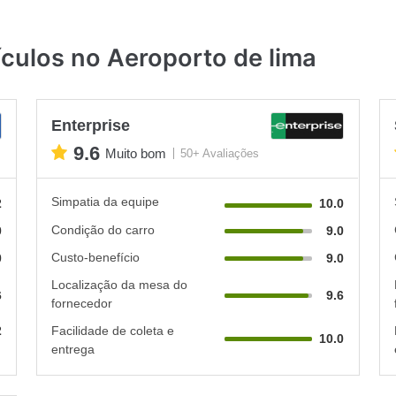
culos no Aeroporto de lima
Enterprise
9.6
Muito bom
50+ Avaliações
Simpatia da equipe
2
10.0
Condição do carro
0
9.0
Custo-benefício
0
9.0
Localização da mesa do
6
9.6
fornecedor
2
Facilidade de coleta e
10.0
entrega