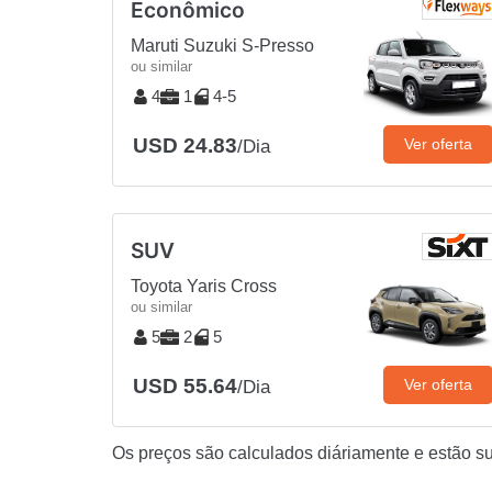
Econômico
Maruti Suzuki S-Presso
ou similar
4
1
4-5
USD 24.83
Ver oferta
/Dia
SUV
Toyota Yaris Cross
ou similar
5
2
5
USD 55.64
Ver oferta
/Dia
Os preços são calculados diáriamente e estão suj