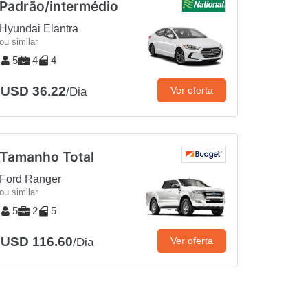
Padrão/intermédio
Hyundai Elantra
ou similar
5
4
4
USD 36.22
Ver oferta
/Dia
Tamanho Total
Ford Ranger
ou similar
5
2
5
USD 116.60
Ver oferta
/Dia