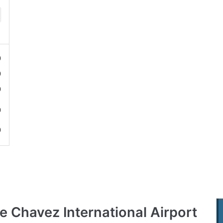
0
0
0
0
0
e Chavez International Airport