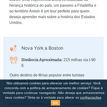
herança histórica do país, um passeio a Filadélfia e
ao território Amish é um tour perfeito para quem
deseja aprender mais sobre a história dos Estados
Unidos.
Nova York a Boston
Distância Aproximada:
215 milhas via I-90
E
Outro destino de férias popular entre turistas
chegando à cidade de Nova York é Boston, que
Nós utilizamos cookies para oferecer um melhor serviço. Você
recebe você com seu passado glorioso e
concorda com a política de armazenamento de cookies?
Fique à
universidades amplamente renomadas. Curta o seu
vontade para continuar navegando. Não deseja que armazenemos
seus cookies? Sinta-se à vontade para alterar as
configurações
.
passeio para Hartford, a capital de Connecticut e
OK
passe por Cambridge para fazer um passeio