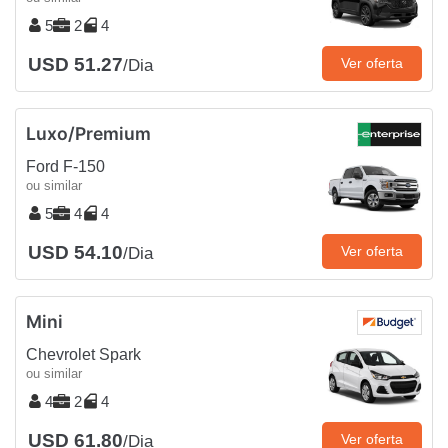
5
2
4
USD 51.27
Ver oferta
/Dia
Luxo/Premium
Ford F-150
ou similar
5
4
4
USD 54.10
Ver oferta
/Dia
Mini
Chevrolet Spark
ou similar
4
2
4
USD 61.80
Ver oferta
/Dia