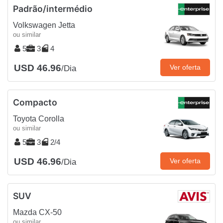
Padrão/intermédio
Volkswagen Jetta
ou similar
5
3
4
USD 46.96
Ver oferta
/Dia
Compacto
Toyota Corolla
ou similar
5
3
2/4
USD 46.96
Ver oferta
/Dia
SUV
Mazda CX-50
ou similar