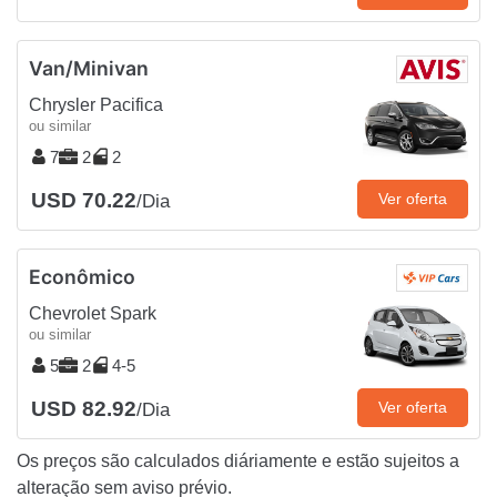
Van/Minivan
Chrysler Pacifica
ou similar
7
2
2
USD 70.22
Ver oferta
/Dia
Econômico
Chevrolet Spark
ou similar
5
2
4-5
USD 82.92
Ver oferta
/Dia
Os preços são calculados diáriamente e estão sujeitos a
alteração sem aviso prévio.