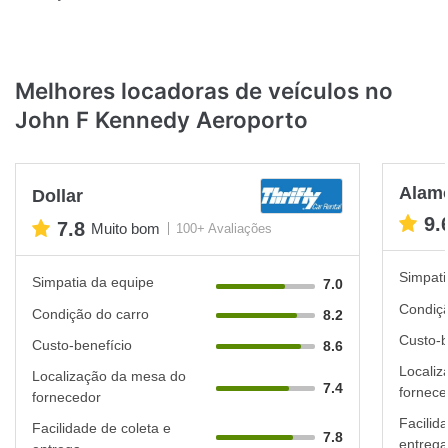
Melhores locadoras de veículos no
John F Kennedy Aeroporto
Alam
Dollar
9.
7.8
Muito bom
100+ Avaliações
Simpati
Simpatia da equipe
7.0
Condiçã
Condição do carro
8.2
Custo-b
Custo-benefício
8.6
Localiz
Localização da mesa do
7.4
fornece
fornecedor
Facilid
Facilidade de coleta e
7.8
entrega