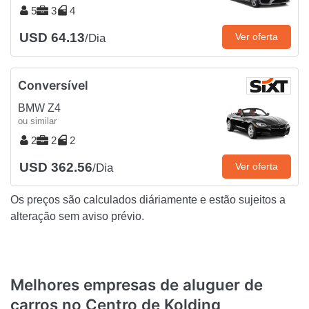
5
3
4
USD 64.13
Ver oferta
/Dia
Conversível
BMW Z4
ou similar
2
2
2
USD 362.56
Ver oferta
/Dia
Os preços são calculados diáriamente e estão sujeitos a
alteração sem aviso prévio.
Melhores empresas de aluguer de
carros no Centro de Kolding