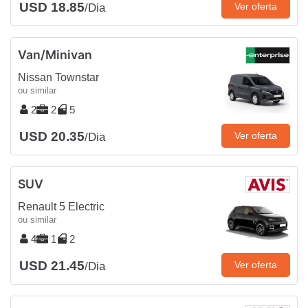
USD 18.85
Ver oferta
/Dia
Van/Minivan
Nissan Townstar
ou similar
2
2
5
USD 20.35
Ver oferta
/Dia
SUV
Renault 5 Electric
ou similar
4
1
2
USD 21.45
Ver oferta
/Dia