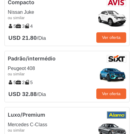
Compacto
Nissan Juke
ou similar
5
3
4
USD 21.80
Ver oferta
/Dia
Padrão/intermédio
Peugeot 408
ou similar
5
2
5
USD 32.88
Ver oferta
/Dia
Luxo/Premium
Mercedes C-Class
ou similar