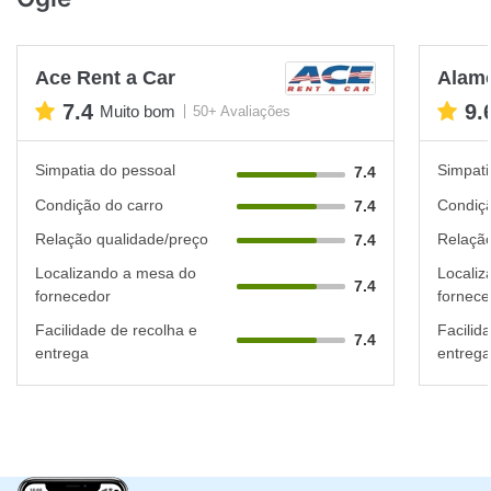
Ace Rent a Car
Alam
7.4
9.
Muito bom
50+ Avaliações
Simpatia do pessoal
Simpati
7.4
Condição do carro
Condiçã
7.4
Relação qualidade/preço
Relação
7.4
Localizando a mesa do
Localiz
7.4
fornecedor
fornece
Facilidade de recolha e
Facilid
7.4
entrega
entrega