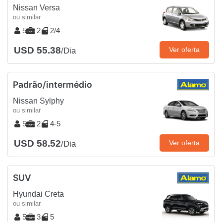
Nissan Versa
ou similar
5
2
2/4
USD 55.38
Ver oferta
/Dia
Padrão/intermédio
Nissan Sylphy
ou similar
5
2
4-5
USD 58.52
Ver oferta
/Dia
SUV
Hyundai Creta
ou similar
5
3
5