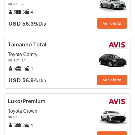
ou similar
5
3
4
USD 56.39
Ver oferta
/Dia
Tamanho Total
Toyota Camry
ou similar
5
2
4
USD 56.94
Ver oferta
/Dia
Luxo/Premium
Toyota Crown
ou similar
5
3
4