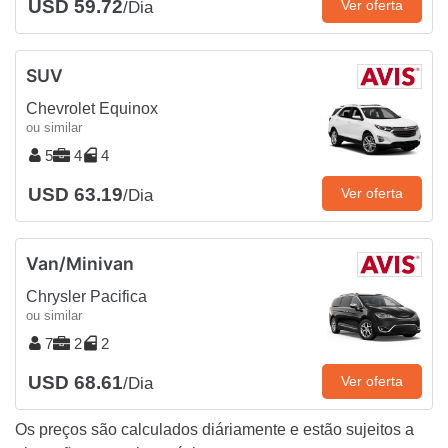
USD 59.72
Ver oferta
/Dia
SUV
Chevrolet Equinox
ou similar
5
4
4
USD 63.19
Ver oferta
/Dia
Van/Minivan
Chrysler Pacifica
ou similar
7
2
2
USD 68.61
Ver oferta
/Dia
Os preços são calculados diáriamente e estão sujeitos a