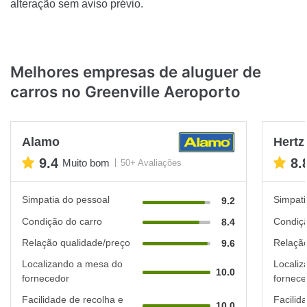
alteração sem aviso prévio.
Melhores empresas de aluguer de
carros no Greenville Aeroporto
Alamo
Hertz
9.4
8.
Muito bom
50+ Avaliações
Simpatia do pessoal
Simpati
9.2
Condição do carro
Condiçã
8.4
Relação qualidade/preço
Relação
9.6
Localizando a mesa do
Localiz
10.0
fornecedor
fornece
Facilidade de recolha e
Facilid
10.0