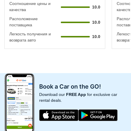
Соотношение цены и
Соотно
10.0
качества
качест
Расположение
Распол
10.0
поставщика
постав
Легкость получения и
Легкос
10.0
возврата авто
возврат
Book a Car on the GO!
Download our
FREE App
for exclusive car
rental deals.