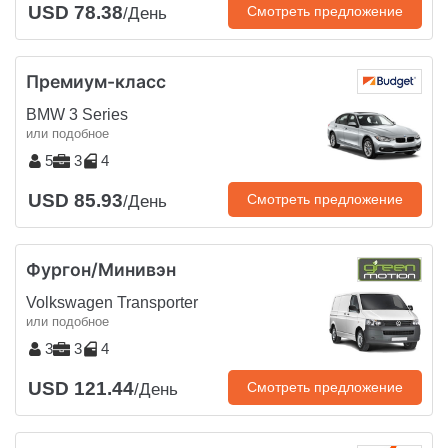
USD 78.38
Смотреть предложение
/День
Премиум-класс
BMW 3 Series
или подобное
5
3
4
USD 85.93
Смотреть предложение
/День
Фургон/Минивэн
Volkswagen Transporter
или подобное
3
3
4
USD 121.44
Смотреть предложение
/День