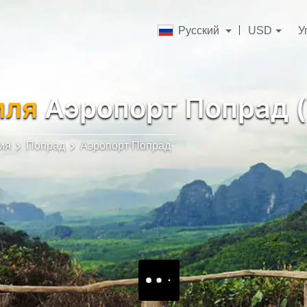
Русский
USD
У
иля
Аэропорт Попрад (
ия
Попрад
Аэропорт Попрад