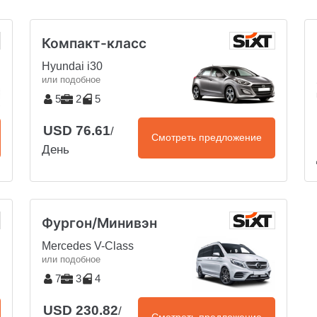
Компакт-класс
Hyundai i30
или подобное
5
2
5
USD 76.61
/
Смотреть предложение
День
Фургон/Минивэн
Mercedes V-Class
или подобное
7
3
4
USD 230.82
/