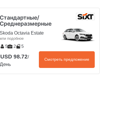
Стандартные/
Среднеразмерные
Skoda Octavia Estate
или подобное
5
2
5
USD 98.72
/
Смотреть предложение
День