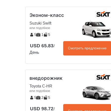
Эконом-класс
Suzuki Swift
или подобное
5
1
5
USD 65.83
/
Смотреть предложение
День
внедорожник
Toyota C-HR
или подобное
5
2
5
USD 98.72
/