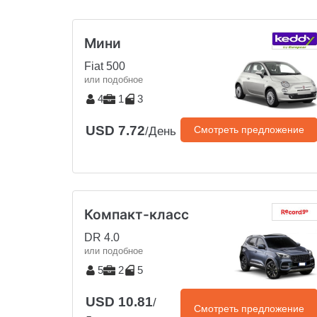
Мини
Fiat 500
или подобное
4
1
3
USD 7.72
Смотреть предложение
/День
Компакт-класс
DR 4.0
или подобное
5
2
5
USD 10.81
/
Смотреть предложение