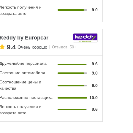
Легкость получения и
9.0
возврата авто
Keddy by Europcar
9.4
Очень хорошо
Отзывов: 50+
Дружелюбие персонала
9.6
Состояние автомобиля
9.0
Соотношение цены и
9.0
качества
Расположение поставщика
10.0
Легкость получения и
9.6
возврата авто