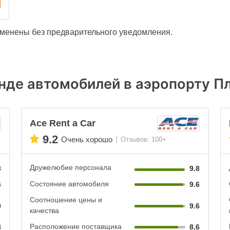
зменены без предварительного уведомления.
нде автомобилей в аэропорту П
Ace Rent a Car
9.2
Очень хорошо
Отзывов: 100+
Дружелюбие персонала
8
9.8
Состояние автомобиля
6
9.6
Соотношение цены и
0
9.6
качества
Расположение поставщика
8
8.6