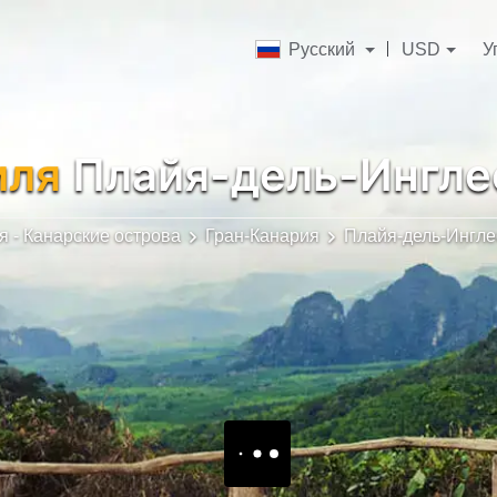
Русский
USD
У
иля
Плайя-дель-Ингле
я - Канарские острова
Гран-Канария
Плайя-дель-Ингле