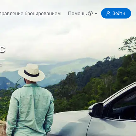
Войти
правление бронированием
Помощь
с
с