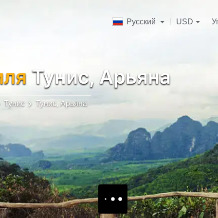
Русский
USD
У
иля
Тунис, Арьяна
Тунис
Тунис, Арьяна