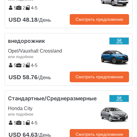
5
2
4-5
USD 48.18
Смотреть предложение
/День
внедорожник
Opel/Vauxhall Crossland
или подобное
5
2
4-5
USD 58.76
Смотреть предложение
/День
Стандартные/Среднеразмерные
Honda City
или подобное
5
1
4-5
USD 64.63
Смотреть предложение
/День