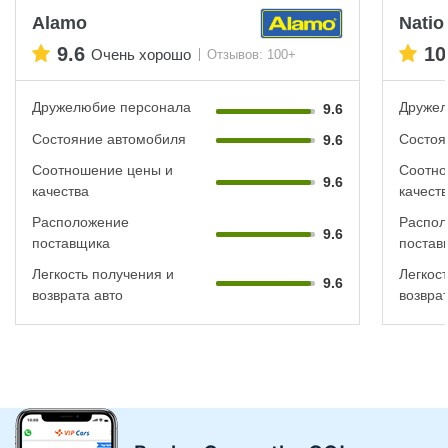
Alamo
Natio
9.6
10
Очень хорошо
Отзывов: 100+
Дружелюбие персонала
Дружел
9.6
Состояние автомобиля
Состоя
9.6
Соотношение цены и
Соотно
9.6
качества
качест
Расположение
Распол
9.6
поставщика
постав
Легкость получения и
Легкос
9.6
возврата авто
возврат