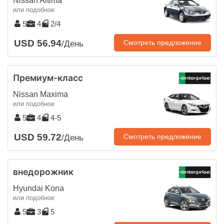
Nissan Altima
или подобное
5
4
2/4
USD 56.94
Смотреть предложение
/День
Премиум-класс
Nissan Maxima
или подобное
5
4
4-5
USD 59.72
Смотреть предложение
/День
внедорожник
Hyundai Kona
или подобное
5
3
5