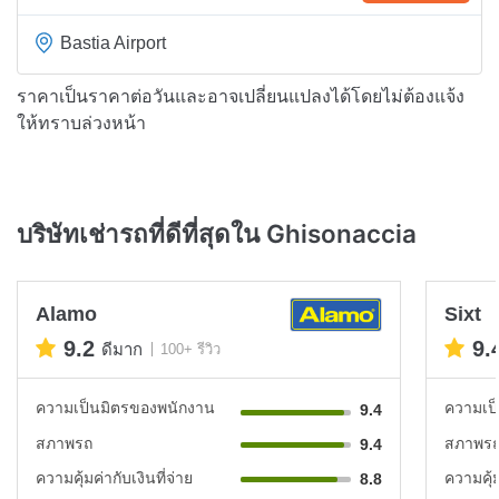
Bastia Airport
ราคาเป็นราคาต่อวันและอาจเปลี่ยนแปลงได้โดยไม่ต้องแจ้ง
ให้ทราบล่วงหน้า
บริษัทเช่ารถที่ดีที่สุดใน Ghisonaccia
Alamo
Sixt
9.2
9.
ดีมาก
100+ รีวิว
ความเป็นมิตรของพนักงาน
ความเป
9.4
สภาพรถ
สภาพร
9.4
ความคุ้มค่ากับเงินที่จ่าย
ความคุ้ม
8.8