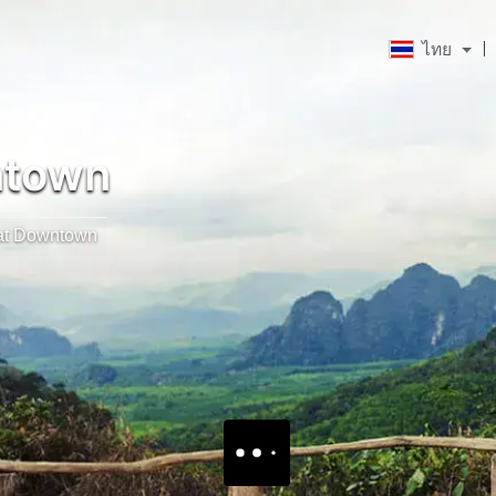
ไทย
ntown
at Downtown