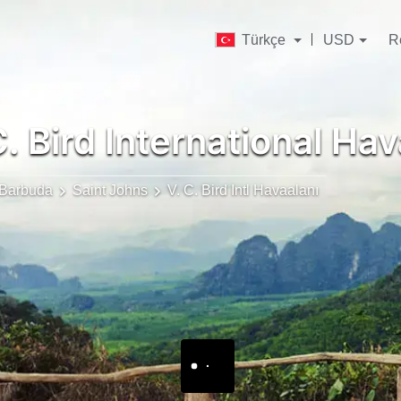
Türkçe
USD
R
C. Bird International Ha
 Barbuda
Saint Johns
V. C. Bird Intl Havaalanı