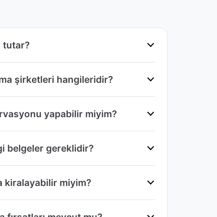
 tutar?
a şirketleri hangileridir?
ervasyonu yapabilir miyim?
i belgeler gereklidir?
 kiralayabilir miyim?
a fırsatları mevcut mu?