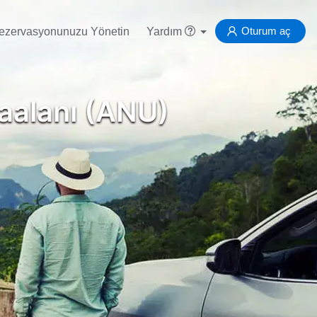
Oturum aç
ezervasyonunuzu Yönetin
Yardım
vaalanı (ANU)