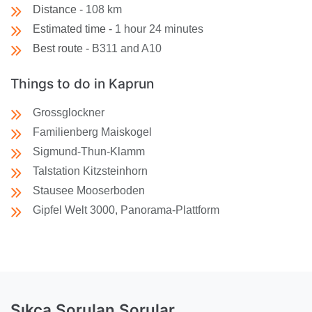
Distance -
108 km
Estimated time -
1 hour 24 minutes
Best route -
B311 and A10
Things to do in Kaprun
Grossglockner
Familienberg Maiskogel
Sigmund-Thun-Klamm
Talstation Kitzsteinhorn
Stausee Mooserboden
Gipfel Welt 3000, Panorama-Plattform
Sıkça Sorulan Sorular