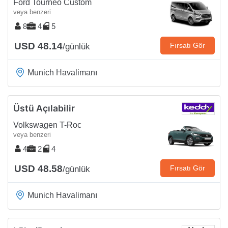
Ford Tourneo Custom
veya benzeri
8
4
5
USD 48.14
Fırsatı Gör
/günlük
Munich Havalimanı
Üstü Açılabilir
Volkswagen T-Roc
veya benzeri
4
2
4
USD 48.58
Fırsatı Gör
/günlük
Munich Havalimanı