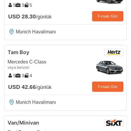
5
3
5
USD 28.30
Fırsatı Gör
/günlük
Munich Havalimanı
Tam Boy
Mercedes C-Class
veya benzeri
5
3
4
USD 42.66
Fırsatı Gör
/günlük
Munich Havalimanı
Van/Minivan