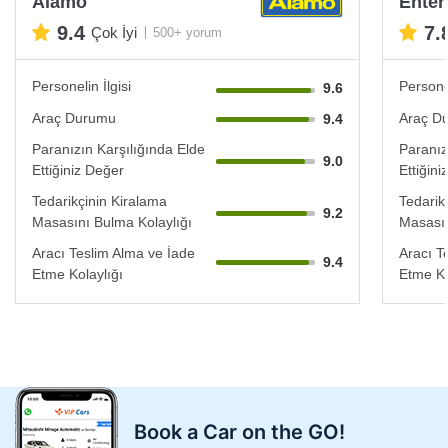
Alamo
Enter
9.4
7.
Çok İyi
500+ yorum
Personelin İlgisi
Personel
9.6
Araç Durumu
Araç D
9.4
Paranızın Karşılığında Elde
Paranız
9.0
Ettiğiniz Değer
Ettiğin
Tedarikçinin Kiralama
Tedarik
9.2
Masasını Bulma Kolaylığı
Masasın
Aracı Teslim Alma ve İade
Aracı T
9.4
Etme Kolaylığı
Etme Ko
Book a Car on the GO!