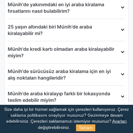
Münih'de yakınımdaki en iyi araba kiralama
fırsatlarını nasıl bulabilirim?
25 yaşın altındaki biri Münih'de araba
kiralayabilir mi?
Münih'de kredi kartı olmadan araba kiralayabilir
miyim?
Münih'de sürücüsüz araba kiralama için en iyi
alış noktaları hangileridir?
Münih'de araba kiralayıp farklı bir lokasyonda
teslim edebilir miyim?
Size daha iyi bir hizmet sağlamak için çerezleri kullanıyoruz. Çerez
Münih'de sınırsız kilometreli araba kiralayabilir
saklama politikasını onaylıyor musunuz?
Gezinmeye devam
edebilirsiniz. Çerezleri saklamamızı istemiyor musunuz?
Ayarları
miyim?
Tamam
değiştirebilirsiniz.