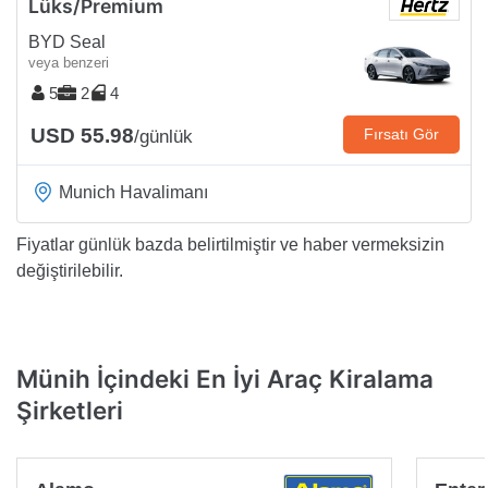
Lüks/Premium
BYD Seal
veya benzeri
5
2
4
USD 55.98
Fırsatı Gör
/günlük
Munich Havalimanı
Fiyatlar günlük bazda belirtilmiştir ve haber vermeksizin
değiştirilebilir.
Münih İçindeki En İyi Araç Kiralama
Şirketleri