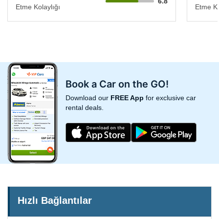
6.8
Etme Kolaylığı
Etme Ko
Book a Car on the GO!
Download our
FREE App
for exclusive car
rental deals.
Hızlı Bağlantılar