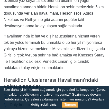
özellikle yaz seyahat sezonunda ülkenin en yoğun
havalimanlarından biridir. Heraklion şehir merkezinin 5 km
doğusunda yer alan havalimanı, Hersonissos, Agios
Nikolaos ve Rethymno gibi adanın popüler tatil
destinasyonlarına kolay ulaşım sağlamaktadır.
Havalimanında iç hat ve dış hat uçuşlarına hizmet veren
tek bir yolcu terminali bulunmakta olup her yıl milyonlarca
yolcuya hizmet vermektedir. Mevsimlik ve düzenli uçuşlarla
Girit'i birçok Avrupa şehrine bağlamakta ve Knossos Sarayı
ile Heraklion'daki eski Venedik Limanı gibi turistik
noktalara kolay erişim sunmaktadır.
Heraklion Uluslararası Havalimanı'ndaki
yolcu olanakları
Size daha iyi bir hizmet sağlamak için çerezleri kullanıyoruz. Çerez
saklama politikasını onaylıyor musunuz?
Gezinmeye devam
ATM'ler ve döviz büroları
edebilirsiniz. Çerezleri saklamamızı istemiyor musunuz?
Ayarları
Duty-free mağazaları
Tamam
değiştirebilirsiniz.