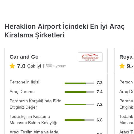
Heraklion Airport İçindeki En İyi Araç
Kiralama Şirketleri
Car and Go
Royal
7.0
9.
Çok İyi
500+ yorum
Personelin İlgisi
Personel
7.2
Araç Durumu
Araç D
7.4
Paranızın Karşılığında Elde
Paranız
7.2
Ettiğiniz Değer
Ettiğin
Tedarikçinin Kiralama
Tedarik
6.8
Masasını Bulma Kolaylığı
Masasın
Aracı Teslim Alma ve İade
Aracı T