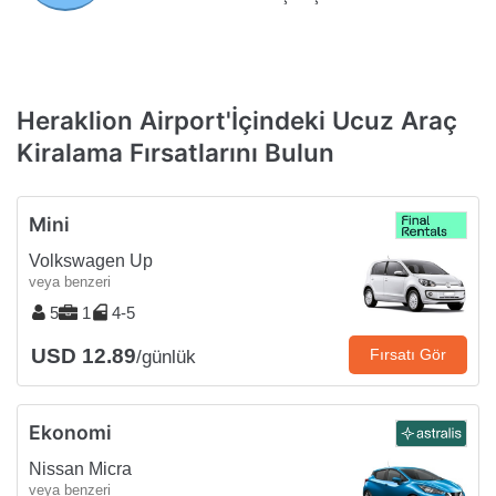
Heraklion Airport'İçindeki Ucuz Araç
Kiralama Fırsatlarını Bulun
Mini
Volkswagen Up
veya benzeri
5
1
4-5
USD 12.89
Fırsatı Gör
/günlük
Ekonomi
Nissan Micra
veya benzeri