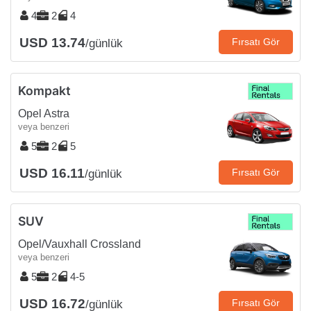
4
2
4
USD 13.74
Fırsatı Gör
/günlük
Kompakt
Opel Astra
veya benzeri
5
2
5
USD 16.11
Fırsatı Gör
/günlük
SUV
Opel/Vauxhall Crossland
veya benzeri
5
2
4-5
USD 16.72
Fırsatı Gör
/günlük