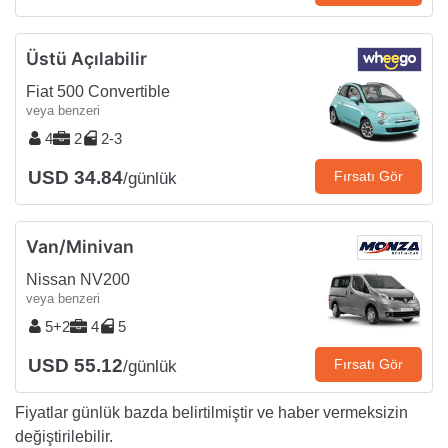
Üstü Açılabilir
Fiat 500 Convertible
veya benzeri
4
2
2-3
USD 34.84
Fırsatı Gör
/günlük
Van/Minivan
Nissan NV200
veya benzeri
5+2
4
5
USD 55.12
Fırsatı Gör
/günlük
Fiyatlar günlük bazda belirtilmiştir ve haber vermeksizin
değiştirilebilir.