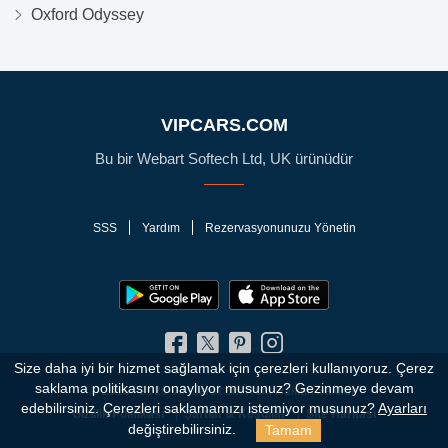
Oxford Odyssey
VIPCARS.COM
Bu bir Webart Softech Ltd, UK ürünüdür
SSS
Yardım
Rezervasyonunuzu Yönetin
Size daha iyi bir hizmet sağlamak için çerezleri kullanıyoruz. Çerez
saklama politikasını onaylıyor musunuz?
Gezinmeye devam
© 2010 - 2026 VIPCars.com. Tüm Hakları Saklıdır
edebilirsiniz. Çerezleri saklamamızı istemiyor musunuz?
Ayarları
Gizlilik Politikası
Şartlar & Koşullar
Site Haritası
Tamam
değiştirebilirsiniz.