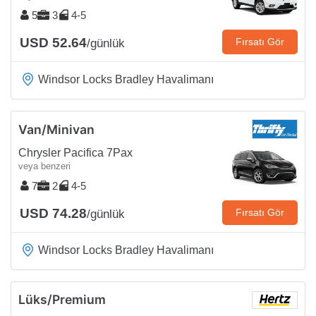
5
3
4-5
USD 52.64
Fırsatı Gör
/günlük
Windsor Locks Bradley Havalimanı
Van/Minivan
Chrysler Pacifica 7Pax
veya benzeri
7
2
4-5
USD 74.28
Fırsatı Gör
/günlük
Windsor Locks Bradley Havalimanı
Lüks/Premium