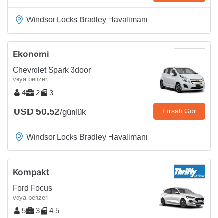
Windsor Locks Bradley Havalimanı
Ekonomi
Chevrolet Spark 3door
veya benzeri
4
2
3
USD 50.52
Fırsatı Gör
/günlük
Windsor Locks Bradley Havalimanı
Kompakt
Ford Focus
veya benzeri
5
3
4-5