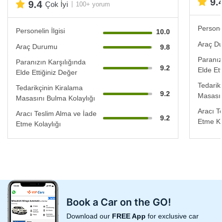
9.
9.4
Çok İyi
100+ yorum
Personel
Personelin İlgisi
10.0
Araç D
Araç Durumu
9.8
Paranız
Paranızın Karşılığında
9.2
Elde Et
Elde Ettiğiniz Değer
Tedarik
Tedarikçinin Kiralama
9.2
Masasın
Masasını Bulma Kolaylığı
Aracı T
Aracı Teslim Alma ve İade
9.2
Etme Ko
Etme Kolaylığı
Book a Car on the GO!
Download our
FREE App
for exclusive car