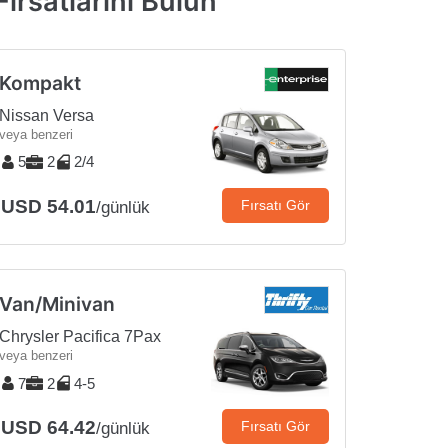
ırsatlarını Bulun
Kompakt
Nissan Versa
veya benzeri
5
2
2/4
USD 54.01
Fırsatı Gör
/günlük
Van/Minivan
Chrysler Pacifica 7Pax
veya benzeri
7
2
4-5
USD 64.42
Fırsatı Gör
/günlük