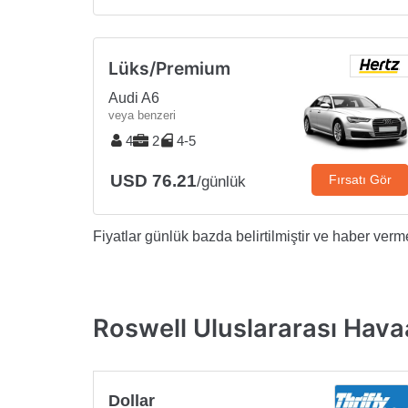
Lüks/Premium
Audi A6
veya benzeri
4
2
4-5
USD 76.21
Fırsatı Gör
/günlük
Fiyatlar günlük bazda belirtilmiştir ve haber vermek
Roswell Uluslararası Havaal
Dollar