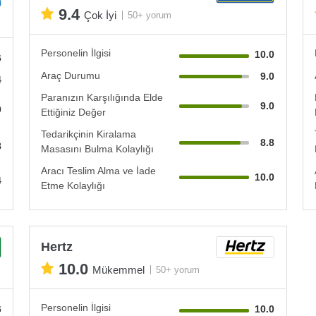
9.4
Çok İyi
50+ yorum
Personelin İlgisi
10.0
6
Araç Durumu
9.0
4
Paranızın Karşılığında Elde
9.0
0
Ettiğiniz Değer
Tedarikçinin Kiralama
8.8
8
Masasını Bulma Kolaylığı
Aracı Teslim Alma ve İade
10.0
4
Etme Kolaylığı
Hertz
10.0
Mükemmel
50+ yorum
Personelin İlgisi
6
10.0