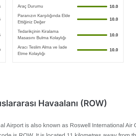
Araç Durumu
6
10.0
Paranızın Karşılığında Elde
6
10.0
Ettiğiniz Değer
Tedarikçinin Kiralama
6
10.0
Masasını Bulma Kolaylığı
Aracı Teslim Alma ve İade
0
10.0
Etme Kolaylığı
uslararası Havaalanı (ROW)
al Airport is also known as Roswell International Air 
code is ROW. It is located 11 kilometres away from the