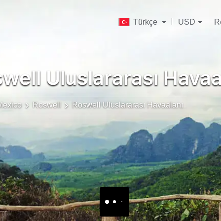
Türkçe
USD
R
well Uluslararası Hava
exico
Roswell
Roswell Uluslararası Havaalanı