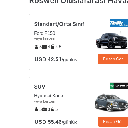
Roswell Uluslararası Havaa
Standart/Orta Sınıf
Ford F150
veya benzeri
5
4
4-5
USD 42.51
Fırsatı Gör
/günlük
SUV
Hyundai Kona
veya benzeri
5
3
5
USD 55.46
Fırsatı Gör
/günlük