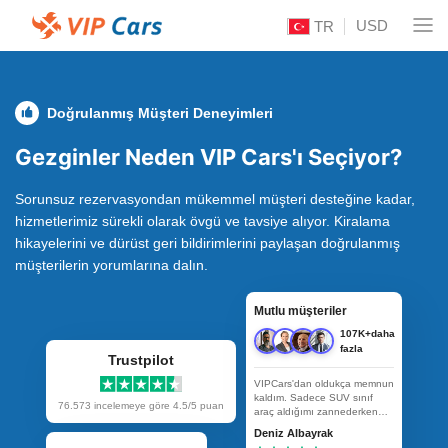
USD
TR
Doğrulanmış Müşteri Deneyimleri
Gezginler Neden VIP Cars'ı Seçiyor?
Sorunsuz rezervasyondan mükemmel müşteri desteğine kadar,
hizmetlerimiz sürekli olarak övgü ve tavsiye alıyor. Kiralama
hikayelerini ve dürüst geri bildirimlerini paylaşan doğrulanmış
müşterilerin yorumlarına dalın.
Mutlu müşteriler
107K+daha
fazla
Trustpilot
VIPCars'dan oldukça memnun
kaldım. Sadece SUV sınıf
76.573
incelemeye göre 4.5/5 puan
araç aldığımı zannederken
ufak bir Seat araba verdiler, o
Deniz Albayrak
segmentte başka arabaları