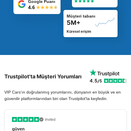
Google Puanı
yokmuş, büyük Skoda Kodiaq
4.6
kiraladığımı sanırken küçük
arabaya mecbur bırakıldım.
Diğer tüm işlemler, çok zor
Müşteri tabanı
değildi, otoparkta arabayı
5M+
kendi başımıza bulup
alıyorsunuz, arabayı bulmak
bir 20-25 dakikamı aldı,
Küresel erişim
sonrasında herşey
sorunsuzdu.
Trustpilot'ta Müşteri Yorumları
4.5
/5
VIP Cars'ın doğrulanmış yorumlarını, dünyanın en büyük ve en
güvenilir platformlarından biri olan Trustpilot'ta keşfedin.
Invited
güven